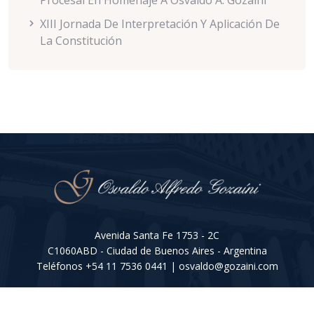
Procesal En Homenaje A Osvaldo A. Gozaíni
XIII Jornada De Interpretación Y Aplicación De
La Constitución
Avenida Santa Fe 1753 - 2C
C1060ABD - Ciudad de Buenos Aires - Argentina
Teléfonos
+54 11 7536 0441
|
osvaldo@gozaini.com